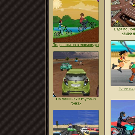
Езда по Ло
камер на
Подростки на велосипедах
Гонки на
На машинах в круговых
гонках