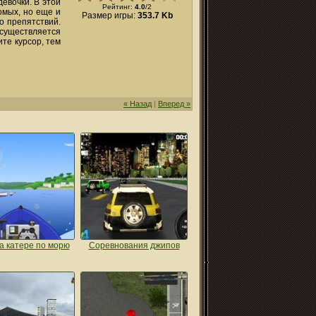
девочки. В этой
Рейтинг:
4.0
/
2
омых, но еще и
Размер игры:
353.7 Kb
о препятствий.
осуществляется
те курсор, тем
« Назад
|
Вперед »
а катере по морю
Соревнования джипов