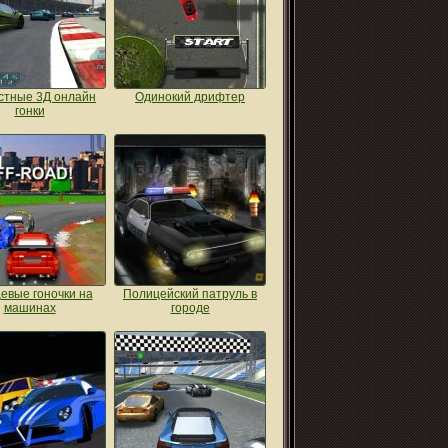
стные 3Д онлайн
Одинокий дрифтер
гонки
евые гоночки на
Полицейский патруль в
машинах
городе