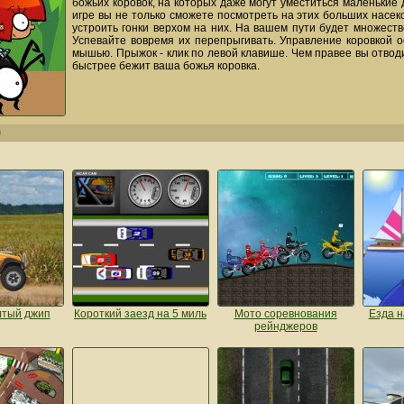
божьих коровок, на которых даже могут уместиться маленькие 
игре вы не только сможете посмотреть на этих больших насек
устроить гонки верхом на них. На вашем пути будет множеств
Успевайте вовремя их перепрыгивать. Управление коровкой 
мышью. Прыжок - клик по левой клавише. Чем правее вы отводи
быстрее бежит ваша божья коровка.
0
лтый джип
Короткий заезд на 5 миль
Мото соревнования
Езда н
рейнджеров