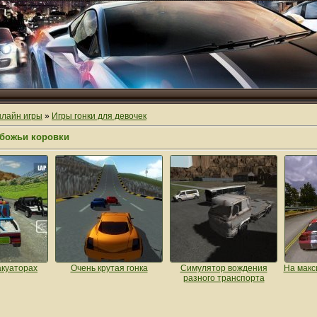
лайн игры
»
Игры гонки для девочек
 божьи коровки
акуаторах
Очень крутая гонка
Симулятор вождения
На макс
разного транспорта