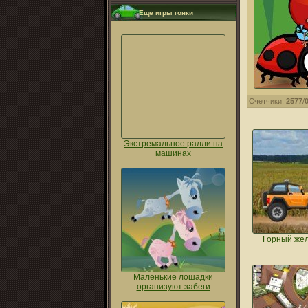
Еще игры гонки
Счетчики:
2577
/
Экстремальное ралли на
машинах
Горный же
Маленькие лошадки
организуют забеги