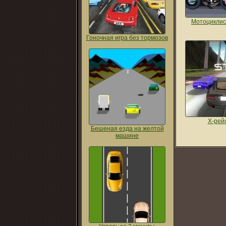
Мотоциклис
Гоночная игра без тормозов
Х-рей
Бешеная езда на желтой
машине