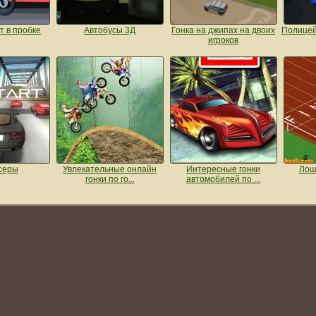
т в пробке
Автобусы 3Д
Гонка на джипах на двоих
Полицей
игроков
серы
Увлекательные онлайн
Интересные гонки
Лош
гонки по го...
автомобилей по ...