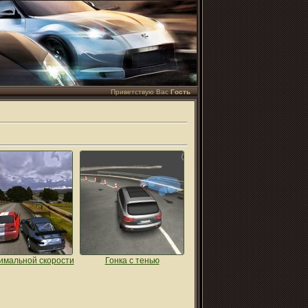
Приветствую Вас
Гость
имальной скорости
Гонка с тенью