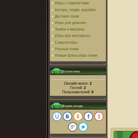
Игры с самолетами
Катера, лодки, корабли
Детские гонки
Игры для девочек
Зомби и машины
Игры про мотокросс
Симуляторы
Разные гонки
Новые флеш игры гонки
Статистика
Онлайн всего:
2
Гостей:
2
Пользователей:
0
Форма входа