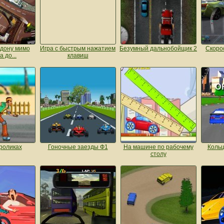
ндону мимо
Игра с быстрым нажатием
Безумный дальнобойщик 2
Скоро
 до...
клавиш
 роликах
Гоночные заезды Ф1
На машине по рабочему
Кольц
столу