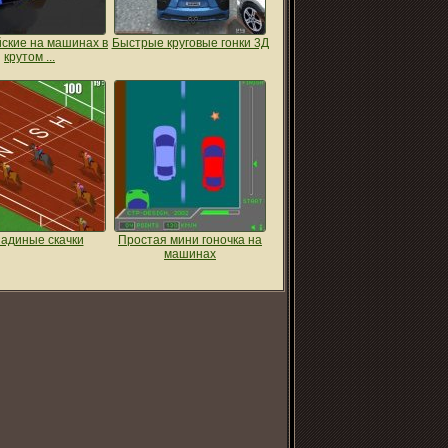
ские на машинах в
Быстрые круговые гонки 3Д
крутом ...
адиные скачки
Простая мини гоночка на
машинах