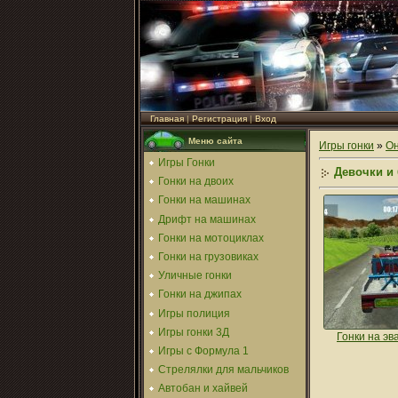
Главная
|
Регистрация
|
Вход
Меню сайта
Игры гонки
»
Он
Игры Гонки
Девочки и
Гонки на двоих
Гонки на машинах
Дрифт на машинах
Гонки на мотоциклах
Гонки на грузовиках
Уличные гонки
Гонки на джипах
Игры полиция
Игры гонки 3Д
Гонки на эв
Игры с Формула 1
Стрелялки для мальчиков
Автобан и хайвей