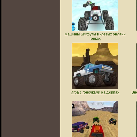
Машины Бигфуты в клевых онлайн
гонках
Игра с гоночками на джипах
Вн