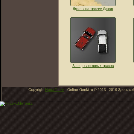
Джипы на трассе Дакар
Заезды легковых траков
Copyright
Игры Гонки
- Online-Gonki.ru © 2013 - 2019 Здесь 