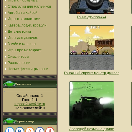
Игры с Формула 1
Стрелялки для мальчиков
Автобан и хайвей
Гонки джипов 4х4
Игры с самолетами
Катера, лодки, корабли
Детские гонки
Игры для девочек
Зомби и машины
Игры про мотокросс
Симуляторы
Разные гонки
Новые флеш игры гонки
Гоночный спринт монстр джипов
Статистика
Онлайн всего:
1
Гостей:
1
игровой клуб Чита
Пользователей:
0
Форма входа
Зловещей ночью на джипе