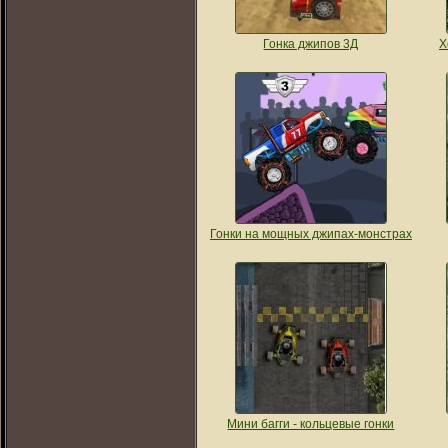
Гонка джипов 3Д
Х
Гонки на мощных джипах-монстрах
Мини багги - кольцевые гонки