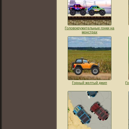
Головокружительные гонки на
монстрах
Горный желтый джип
Го