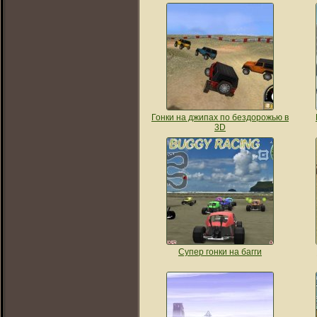
Гонки на джипах по бездорожью в
3D
Супер гонки на багги