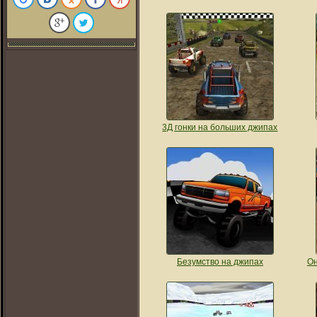
3Д гонки на больших джипах
Безумство на джипах
Он