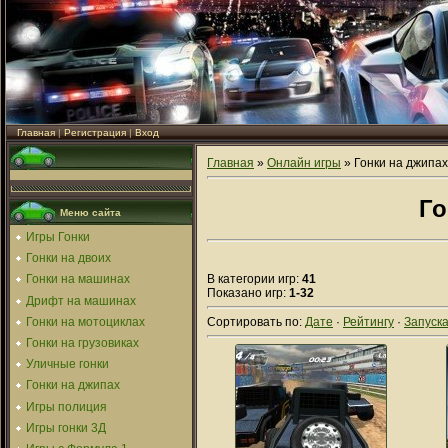
Главная
|
Регистрация
|
Вход
Главная
»
Онлайн игры
» Гонки на джипах
Го
Меню сайта
Игры Гонки
Гонки на двоих
В категории игр:
41
Гонки на машинах
Показано игр:
1-32
Дрифт на машинах
Гонки на мотоциклах
Сортировать по:
Дате
·
Рейтингу
·
Запуск
Гонки на грузовиках
Уличные гонки
Гонки на джипах
Игры полиция
Игры гонки 3Д