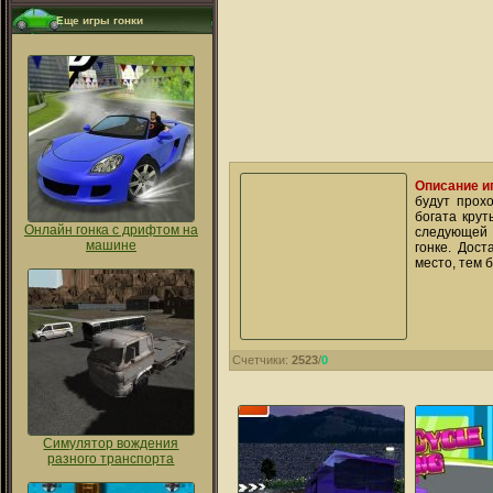
Еще игры гонки
Описание и
будут прох
богата крут
Онлайн гонка с дрифтом на
следующей 
машине
гонке. Дос
место, тем 
Счетчики:
2523
/
0
Симулятор вождения
разного транспорта