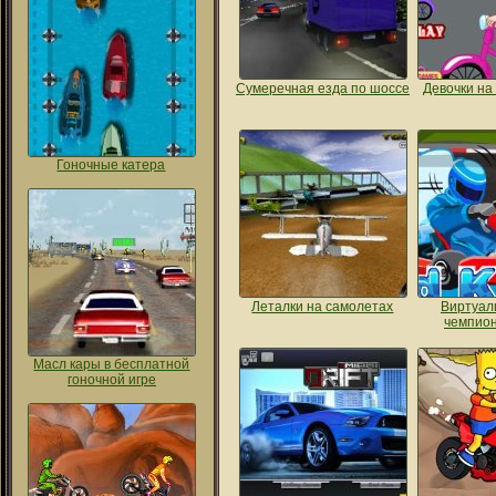
Сумеречная езда по шоссе
Девочки на
Гоночные катера
Леталки на самолетах
Виртуал
чемпиона
Масл кары в бесплатной
гоночной игре