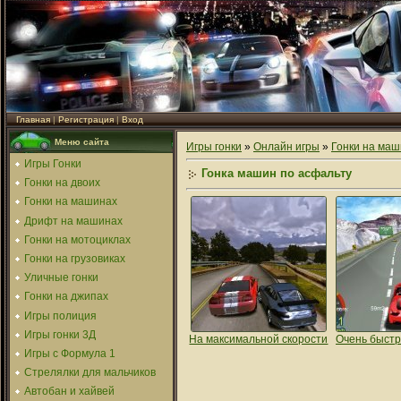
Главная
|
Регистрация
|
Вход
Меню сайта
Игры гонки
»
Онлайн игры
»
Гонки на маш
Игры Гонки
Гонка машин по асфальту
Гонки на двоих
Гонки на машинах
Дрифт на машинах
Гонки на мотоциклах
Гонки на грузовиках
Уличные гонки
Гонки на джипах
Игры полиция
Игры гонки 3Д
На максимальной скорости
Очень быстр
Игры с Формула 1
Стрелялки для мальчиков
Автобан и хайвей