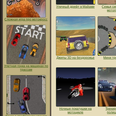
Уличный дрифт в Майами
Семья си
мотоп
Сложная игра про мотокросс
Джипы 3D на бездорожье
Мини тр
Улетная гонка на машинах по
трассам
Ночные покатушки на
Тренир
мотоцикле
полиц