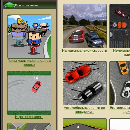
Еще игры гонки
На максимальной скорости
Нелегальн
пар
Гонки мальчиков на одном
колесе
Автомобильные гонки по
Экстремаль
городским...
дри
Игра на ловкость