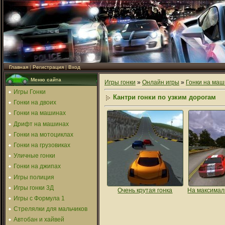
Главная
|
Регистрация
|
Вход
Меню сайта
Игры гонки
»
Онлайн игры
»
Гонки на маш
Игры Гонки
Кантри гонки по узким дорогам
Гонки на двоих
Гонки на машинах
Дрифт на машинах
Гонки на мотоциклах
Гонки на грузовиках
Уличные гонки
Гонки на джипах
Игры полиция
Игры гонки 3Д
Очень крутая гонка
На максимал
Игры с Формула 1
Стрелялки для мальчиков
Автобан и хайвей