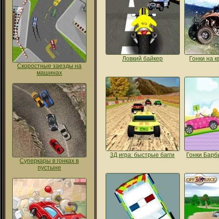
Ловкий байкер
Гонки на 
Скоростные заезды на
машинах
3Д игра: быстрые багги
Гонки Барб
Суперкары в гонках в
пустыне