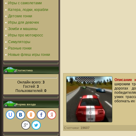
Игры с самолетами
Катера, лодки, корабли
Детские гонки
Игры для девочек
Зомби и машины
Игры про мотокросс
Симуляторы
Разные гонки
Новые флеш игры гонки
Статистика
Описание и
Онлайн всего:
3
широким тр
Гостей:
3
дорогах д
Пользователей:
0
победителям
узких трас
обогнать их
Форма входа
Счетчики:
19607