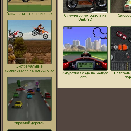
Гонки пони на велосипедах
Симулятор мотоцикла на
Загоро
Unity 3D
Экстремальные
соревнования на мотоциклах
Аккуратная езда на болиде
Нелегальн
Formul...
пар
Управляй дорогой