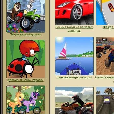
Лесные гонки на легковых
Жажда 
машинах
Звери на мотоциклах
Езда на катере по морю
Онлайн гонки
Девочки и божьи коровки