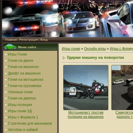
Главная
|
Регистрация
|
Вход
Меню сайта
Игры гонки
»
Онлайн игры
»
Игры с Форму
Игры Гонки
Удержи машину на поворотах
Гонки на двоих
Гонки на машинах
Дрифт на машинах
Гонки на мотоциклах
Гонки на грузовиках
Уличные гонки
Гонки на джипах
Игры полиция
Игры гонки 3Д
Мотоциклист против
Симулято
полиции на машинах
разного 
Игры с Формула 1
Стрелялки для мальчиков
Автобан и хайвей