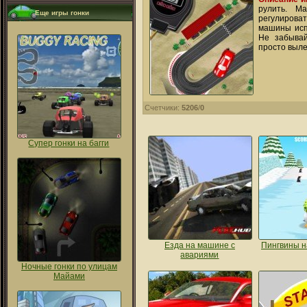
рулить. М
Еще игры гонки
регулирова
машины исп
Не забывай
просто выле
Счетчики:
5206
/
0
Супер гонки на багги
Езда на машине с
Пингвины н
авариями
Ночные гонки по улицам
Майами