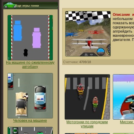
Еще игры гонки
Описание и
небольшом 
показать вс
одержанную
апгрейдит
маневренно
двигателя. 
Счетчики:
4709
/
18
На машине по оживленному
автобану
Человек на машине
Мотогонки по городским
Миссии 
улицам