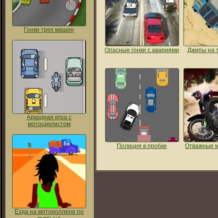
Гонки трех машин
Опасные гонки с авариями
Джипы на 
Аркадная игра с
мотоциклистом
Полиция в пробке
Отважные 
Езда на мотороллере по