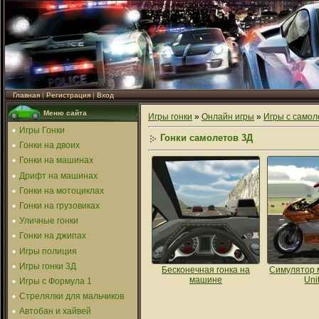
Главная
|
Регистрация
|
Вход
Меню сайта
Игры гонки
»
Онлайн игры
»
Игры с само
Игры Гонки
Гонки самолетов 3Д
Гонки на двоих
Гонки на машинах
Дрифт на машинах
Гонки на мотоциклах
Гонки на грузовиках
Уличные гонки
Гонки на джипах
Игры полиция
Игры гонки 3Д
Бесконечная гонка на
Симулятор 
машине
Uni
Игры с Формула 1
Стрелялки для мальчиков
Автобан и хайвей