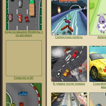
Езда на машине Формулы 1
по автобану
Скоростные полеты
Забег
Гонка яхт в 3D
В тумане после пожара
Спанчбоб
ма