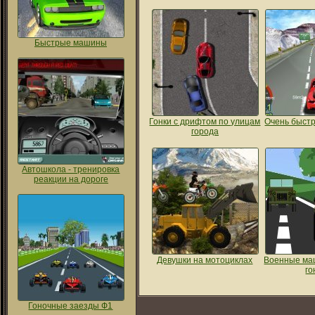
Быстрые машины
Гонки с дрифтом по улицам
Очень быстр
города
Автошкола - тренировка
реакции на дороге
Девушки на мотоциклах
Военные ма
го
Гоночные заезды Ф1