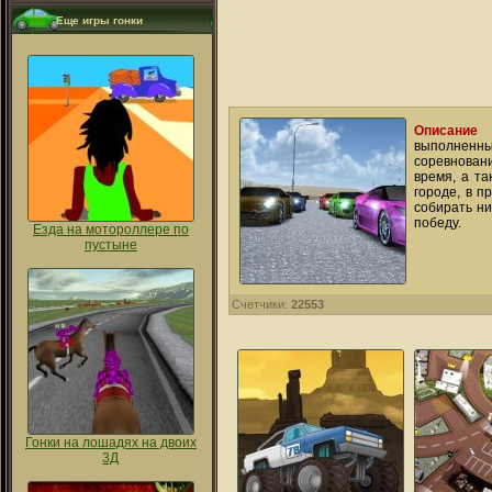
Еще игры гонки
Описание 
выполненны
соревновани
время, а та
городе, в п
собирать ни
победу.
Езда на мотороллере по
пустыне
Счетчики:
22553
Гонки на лошадях на двоих
3Д