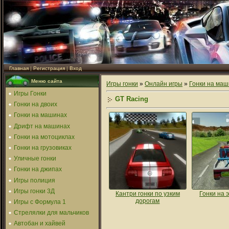
Главная
|
Регистрация
|
Вход
Меню сайта
Игры гонки
»
Онлайн игры
»
Гонки на маш
Игры Гонки
GT Racing
Гонки на двоих
Гонки на машинах
Дрифт на машинах
Гонки на мотоциклах
Гонки на грузовиках
Уличные гонки
Гонки на джипах
Игры полиция
Игры гонки 3Д
Кантри гонки по узким
Гонки на 
дорогам
Игры с Формула 1
Стрелялки для мальчиков
Автобан и хайвей