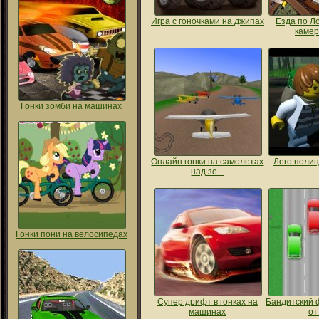
Игра с гоночками на джипах
Езда по Л
камер 
Гонки зомби на машинах
Онлайн гонки на самолетах
Лего полиц
над зе...
Гонки пони на велосипедах
Супер дрифт в гонках на
Бандитский ф
машинах
от 