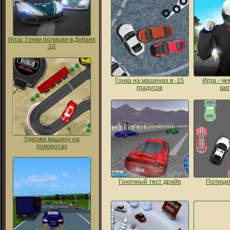
Игра: Гонки полиции в Дубаях
3Д
Гонка на машинах в -15
Игра - ч
градусов
кар
Удержи машину на
поворотах
Гоночный тест драйв
Полиция