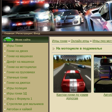
Главная
|
Регистрация
|
Вход
Меню сайта
Игры гонки
»
Онлайн игры
»
Игры про мот
Игры Гонки
На мотоцикле в подземелье
Гонки на двоих
Гонки на машинах
Дрифт на машинах
Гонки на мотоциклах
Гонки на грузовиках
Уличные гонки
Гонки на джипах
Игры полиция
Игры гонки 3Д
Кантри гонки по узким
Автоб
дорогам
Игры с Формула 1
Стрелялки для мальчиков
Автобан и хайвей