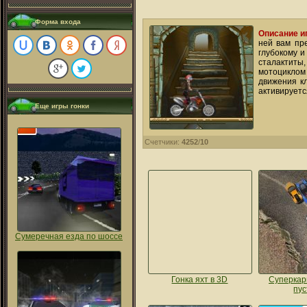
Форма входа
Описание и
ней вам пр
глубокому 
сталактиты
мотоцикло
движения к
активируетс
Еще игры гонки
Счетчики:
4252
/
10
Сумеречная езда по шоссе
Гонка яхт в 3D
Суперкары
пу