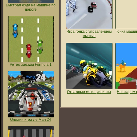
Быстрая езда на машине по
дороге
Игра гонка с управлением
Гонка маши
мышью
Ретро заезды Formula 1
Отважные мотоциклисты
На старом
Онлайн игра Ле Ман 24